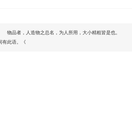
品 物品者，人造物之总名，为人所用，大小精粗皆是也。
间有此语。《