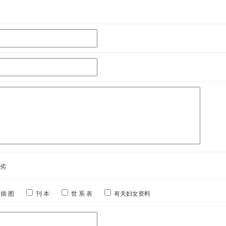
劣
插 图
刊 本
世 系 表
有关妇女资料