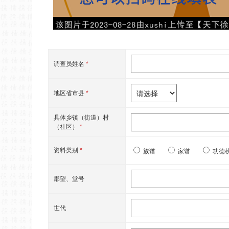
调查员姓名
*
地区省市县
*
具体乡镇（街道）村
（社区）
*
资料类别
*
族谱
家谱
功德
郡望、堂号
世代