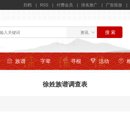
归档
RSS
付费会员
排名推广
广告投放
族谱
字辈
寻根
活动
徐姓族谱调查表