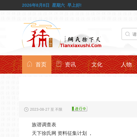
2026年8月8日
星期六
早上好!
首页
资讯
文化
人物
2023-08-27 至 不限
族谱调查表
天下徐氏网 资料征集计划 ，