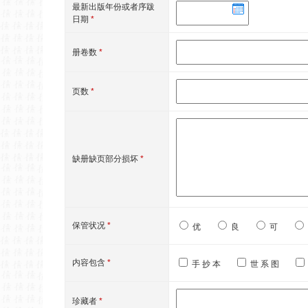
最新出版年份或者序跋
日期
*
册卷数
*
页数
*
缺册缺页部分损坏
*
保管状况
*
优
良
可
内容包含
*
手 抄 本
世 系 图
珍藏者
*