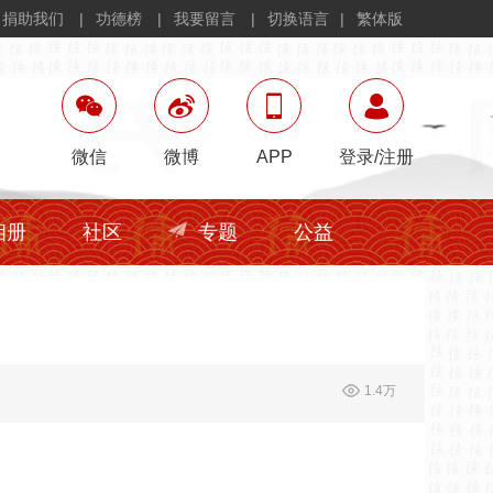
捐助我们
功德榜
我要留言
切换语言
繁体版
微信
微博
APP
登录
/
注册
相册
社区
专题
公益
1.4万