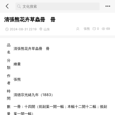
清張熊花卉草蟲冊 冊
張熊
0
69
2024-08-31 22:19
山东
品
清張熊花卉草蟲冊 冊
名
分
繪畫
類
作
張熊
者
時
清德宗光緒九年（1883）
間
數
一冊：十四開（前副葉一開一幅；本幅十二開十二幅；後副
量
葉一開一幅）