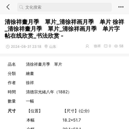
清徐祥畫月季 單片_清徐祥画月季 单片 徐祥
_清徐祥畫月季 單片_清徐祥画月季 单片字
帖在线欣赏_书法欣赏 -
徐祥
0
58
2024-08-31 23:18
山东
品名
清徐祥畫月季 單片
分類
繪畫
作者
徐祥
時間
清德宗光緒八年（1882）
數量
一幅
尺寸
【位置】
【尺寸】(公分)
本幅
18.2x51.7