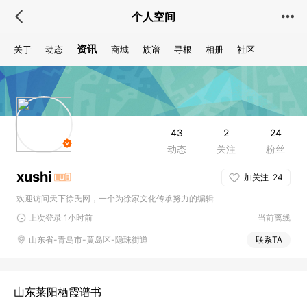
个人空间
资讯
关于
动态
商城
族谱
寻根
相册
社区
43
2
24
动态
关注
粉丝
xushi
加关注
24
欢迎访问天下徐氏网，一个为徐家文化传承努力的编辑
上次登录 1小时前
当前离线
山东省-青岛市-黄岛区-隐珠街道
联系TA
山东莱阳栖霞谱书