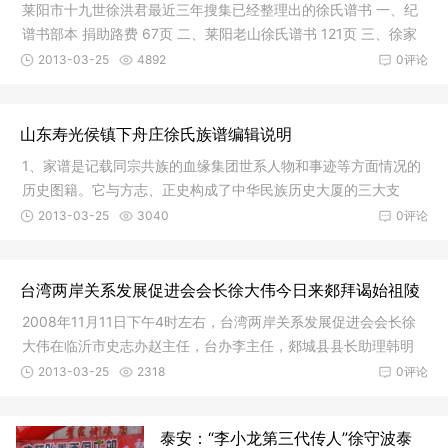
莱阳市十九世徐洪君最近三年搜集已经整理出的徐氏谱书 一、纪
谱书部本 捐助路费 67页 二、莱阳老山徐氏谱书 121页 三、徐家
草洎
2013-03-25
4892
0评论
山东寿光侯镇下舟庄徐氏族谱编辑说明
1、家谱是记载同宗共族的血缘集团世系人物和事迹等方面情况的
历史图籍。它与方志、正史构成了中华民族历史大厦的三大支
柱，是我
2013-03-25
3040
0评论
台湾两岸关系发展促进会会长徐大伟今日来郯拜谒始祖陵
2008年11月11日下午4时左右，台湾两岸关系发展促进会会长徐
大伟在临沂市史志办赵主任，台办李主任，郯城县县长助理韩明
林，县志
2013-03-25
2318
0评论
泰安：“李小龙第三代传人”徐守波泰