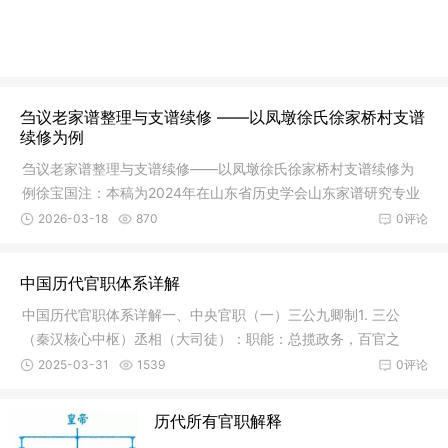
刍议老家谱整理与支谱续修 ——以凤墩徐氏徐家桥村支谱
续修为例
刍议老家谱整理与支谱续修——以凤墩徐氏徐家桥村支谱续修为
例徐宝国注：本稿为2024年在山东省历史学会山东家谱研究专业
委员会四届二次会员大会上的交流发言稿，此稿撰写过程中得到
2026-03-18
870
0评论
了徐绍贵宗长、徐舒映教授、徐飞宗
中国历代官职体系详解
中国历代官职体系详解一、中央官职（一）三公九卿制1. 三公
（秦汉核心中枢）丞相（大司徒）：职能：总揽政务，百官之
首，辅佐皇帝决策。演变：秦设左右丞相，汉承秦制。东汉改称
2025-03-31
1539
0评论
司徒，职权渐被尚书台架空；隋唐后废
历代所有官职解释