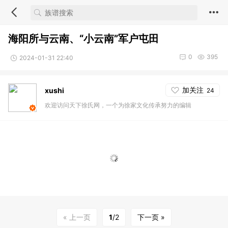
海阳所与云南、“小云南”军户屯田
0
395
2024-01-31 22:40
加关注
xushi
24
欢迎访问天下徐氏网，一个为徐家文化传承努力的编辑
« 上一页
1
/2
下一页 »