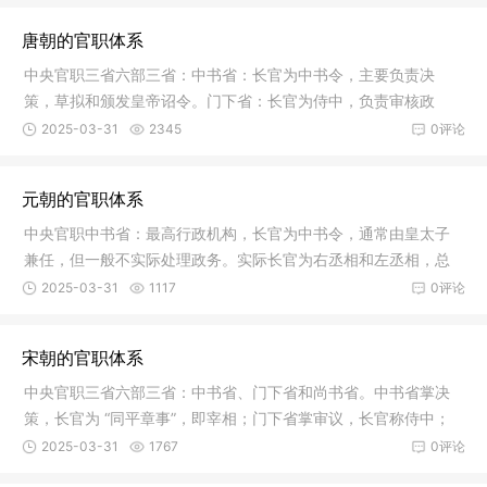
唐朝的官职体系
中央官职三省六部三省：中书省：长官为中书令，主要负责决
策，草拟和颁发皇帝诏令。门下省：长官为侍中，负责审核政
令，有封驳之权，即对不妥的政令可以驳回。尚书省：长官为尚
2025-03-31
2345
0评论
书令，尚书仆射副之。尚书省是全国行政
元朝的官职体系
中央官职中书省：最高行政机构，长官为中书令，通常由皇太子
兼任，但一般不实际处理政务。实际长官为右丞相和左丞相，总
领省事，统率百司。其下还有平章政事、右丞、左丞、参知政事
2025-03-31
1117
0评论
等官职，协助丞相处理政务。枢密院
宋朝的官职体系
中央官职三省六部三省：中书省、门下省和尚书省。中书省掌决
策，长官为 “同平章事”，即宰相；门下省掌审议，长官称侍中；
尚书省是最高行政机构，长官是尚书令，尚书仆射副之。但宋
2025-03-31
1767
0评论
初，三省长官基本不参与政事，另