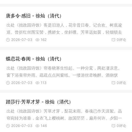
唐多令·感旧 - 徐灿（清代）
出处《拙政园诗馀》客是旧游人，花非昔日春。记合欢、树底逡
巡。曾折红丝围宝髻，携娇女，坐斜曛。芳草远如茵，轻烟锁去
津。恨东
2026-07-03
162
0评论
蝶恋花·春闺 - 徐灿（清代）
出处《拙政园诗馀》帘卷晓寒生怕起。一种分鸾，两处凄凉意。
窗下浴蚕帘外雨。疏疏点点闲窗纸。一缕游丝牵晚醉。酒病恹
恹，正是春
2026-07-03
113
0评论
踏莎行·芳草才芽 - 徐灿（清代）
出处《拙政园诗馀》芳草才芽，梨花未雨。春魂已作天涯絮。晶
帘宛转为谁垂，金衣飞上樱桃树。故国茫茫，扁舟何许。夕阳一
点红无语
2026-07-03
146
0评论