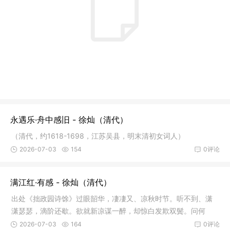
永遇乐·舟中感旧 - 徐灿（清代）
（清代，约1618-1698，江苏吴县，明末清初女词人）
2026-07-03
154
0评论
满江红·有感 - 徐灿（清代）
出处《拙政园诗馀》过眼韶华，凄凄又、凉秋时节。听不到、潇
潇瑟瑟，滴阶还歇。欲就新凉谋一醉，却惊白发欺双鬓。问何
人、从此卜
2026-07-03
164
0评论