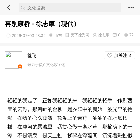
再别康桥 - 徐志摩（现代）
天下徐氏网
徐志摩
0
72
2026-07-03 23:32
山东
加关注
徐飞
4
致力于徐姓文化数字化
轻轻的我走了，正如我轻轻的来；我轻轻的招手，作别西
天的云彩。那河畔的金柳，是夕阳中的新娘；波光里的艳
影，在我的心头荡漾。软泥上的青荇，油油的在水底招
摇；在康河的柔波里，我甘心做一条水草！那榆荫下的一
潭，不是清泉，是天上虹；揉碎在浮藻间，沉淀着彩虹似