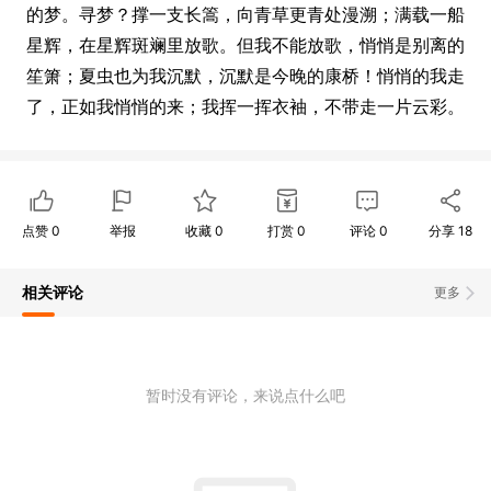
的梦。寻梦？撑一支长篙，向青草更青处漫溯；满载一船
星辉，在星辉斑斓里放歌。但我不能放歌，悄悄是别离的
笙箫；夏虫也为我沉默，沉默是今晚的康桥！悄悄的我走
了，正如我悄悄的来；我挥一挥衣袖，不带走一片云彩。
点赞
0
举报
收藏
0
打赏
0
评论
0
分享
18
相关评论
更多
暂时没有评论，来说点什么吧