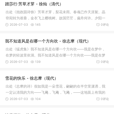
踏莎行·芳草才芽 - 徐灿（清代）
出处《拙政园诗馀》芳草才芽，梨花未雨。春魂已作天涯絮。晶
帘宛转为谁垂，金衣飞上樱桃树。故国茫茫，扁舟何许。夕阳一
点红无语
2026-07-03
145
0评论
我不知道风是在哪一个方向吹 - 徐志摩（现代）
出处《猛虎集》我不知道风是在哪一个方向吹——我是在梦中，
在梦的轻波里依洄。我不知道风是在哪一个方向吹——我是在梦
中，她的
2026-07-03
139
0评论
雪花的快乐 - 徐志摩（现代）
出处《志摩的诗》假如我是一朵雪花，翩翩的在半空里潇洒，我
一定认清我的方向——飞飏，飞飏，飞飏，——这地面上有我的
方向。不
2026-07-03
104
0评论