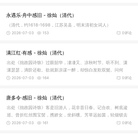
永遇乐·舟中感旧 - 徐灿（清代）
（清代，约1618-1698，江苏吴县，明末清初女词人）
2026-07-03
153
0评论
满江红·有感 - 徐灿（清代）
出处《拙政园诗馀》过眼韶华，凄凄又、凉秋时节。听不到、潇
潇瑟瑟，滴阶还歇。欲就新凉谋一醉，却惊白发欺双鬓。问何
人、从此卜
2026-07-03
164
0评论
唐多令·感旧 - 徐灿（清代）
出处《拙政园诗馀》客是旧游人，花非昔日春。记合欢、树底逡
巡。曾折红丝围宝髻，携娇女，坐斜曛。芳草远如茵，轻烟锁去
津。恨东
2026-07-03
161
0评论