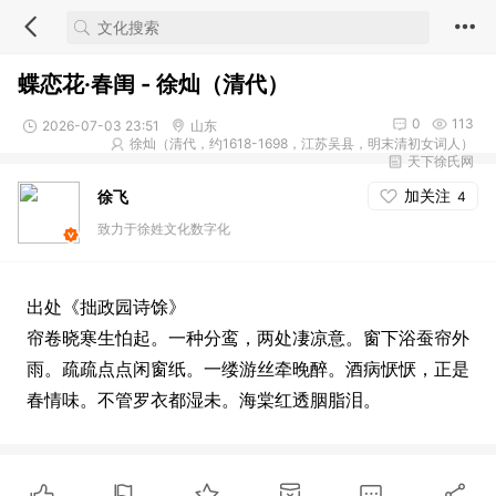
蝶恋花·春闺 - 徐灿（清代）
0
113
2026-07-03 23:51
山东
徐灿（清代，约1618-1698，江苏吴县，明末清初女词人）
天下徐氏网
加关注
徐飞
4
致力于徐姓文化数字化
出处《拙政园诗馀》
帘卷晓寒生怕起。一种分鸾，两处凄凉意。窗下浴蚕帘外
雨。疏疏点点闲窗纸。一缕游丝牵晚醉。酒病恹恹，正是
春情味。不管罗衣都湿未。海棠红透胭脂泪。