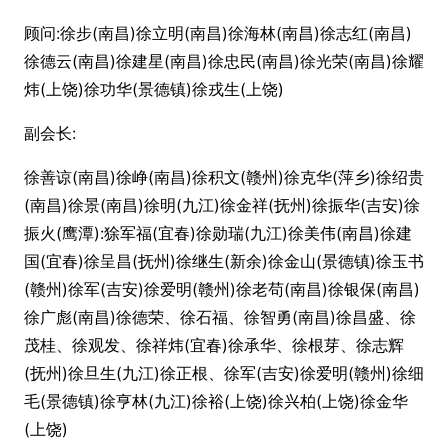
顾问:徐步(南昌)徐立明(南昌)徐海林(南昌)徐志红(南昌)
徐德云(南昌)徐建星(南昌)徐忠民(南昌)徐光荣(南昌)徐耀
炜(上饶)徐功华(景德镇)徐戎生(上饶)
副会长:
徐善谅(南昌)徐峥(南昌)徐积文(赣州)徐克华(萍乡)徐绍贵
(南昌)徐景(南昌)徐明(九江)徐金祥(抚州)徐振华(吉安)徐
振火(鹰潭):狳军福(宜春)徐勋瑞(九江)徐美伟(南昌)徐建
国(宜春)徐呈昌(抚州)徐继生(新余)徐金山(景德镇)徐玉书
(赣州)徐军(吉安)徐爱明(赣州)徐老苟(南昌)徐银保(南昌)
徐广彪(南昌)徐德荣、徐石福、徐智勇(南昌)徐昌盛、徐
茂桂、徐观发、徐祥炜(宜春)徐承华、徐根芽、徐志辉
(抚州)徐旦生(九江)徐正根、徐军(吉安)徐爱明(赣州)徐细
毛(景德镇)徐亨林(九江)徐裕(上饶)徐兴柏(上饶)徐金华
(上饶)