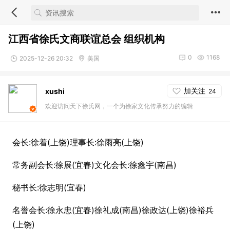
江西省徐氏文商联谊总会 组织机构
0
1168
2025-12-26 20:32
美国
加关注
xushi
24
欢迎访问天下徐氏网，一个为徐家文化传承努力的编辑
会长:徐着(上饶)理事长:徐雨亮(上饶)
常务副会长:徐展(宜春)文化会长:徐鑫宇(南昌)
秘书长:徐志明(宜春)
名誉会长:徐永忠(宜春)徐礼成(南昌)徐政达(上饶)徐裕兵
(上饶)