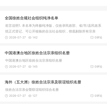
全国徐姓合规社会组织纯净名单
前言说明1. 本名单为终极纯净版，仅收录民政部、省/市/县民政系
统正式登记、可公开核验的合法社会组织，彻底剔除所有宗亲
会、联谊会、无登记山寨机构、违规分支；2. 所有录入组织均可
2026-07-27
142
0评论
在【全国社会组织信用信息公示平台】核验资质，无法律风险，
可直接用于族谱编纂、文史出书、对外公示、合作备案；3. 区分
中国港澳台地区徐姓合法宗亲组织名册
两类合法主体：独
中国港澳台地区徐姓合法宗亲组织名册
2026-07-27
145
0评论
海外（五大洲）徐姓合法宗亲及联谊组织名册
徐姓合法宗亲会暨联谊组织综合名册
2026-07-27
127
0评论