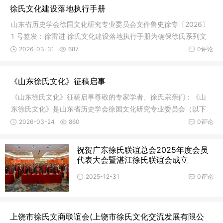
徐氏文化建设落地执行手册
山东省历史学会徐国文化研究专业委员会文件鲁史徐专〔2026〕
1 号签发：徐雷进 徐氏文化建设落地执行手册为确保徐氏系列文
化产品编印工作常态化、专业化，山东省历史学会徐国文化研究
2026-03-31
687
0评论
专业委员会（以下简称“专委会”） 决定构建“一办四组”执行体系，
设立文化建设办公室，下设 内容采编组、设计制作组、联络推广
《山东徐氏文化》征稿启事
组、财务赞
《山东徐氏文化》征稿启事尊敬的专家学者、徐氏宗亲们：《山
东徐氏文化》是山东省历史学会徐国文化研究专业委员会（以下
简称“专委会”）主办的内部交流刊物，办刊宗旨是弘扬祖德，敦亲
2026-03-24
860
0评论
睦族，造福宗亲，和谐社会。内刊为方便族人了解徐氏文化、传
播徐氏文化，推动宗亲联谊，发挥徐氏家族各界宗亲的合作力量
祝贺广东徐氏联谊总会2025年度会员
提供了交流平台，
代表大会暨湛江徐氏联谊会成立
2025-12-31
0评论
上饶市徐氏文商联谊会(上饶市徐氏文化交流发展有限公