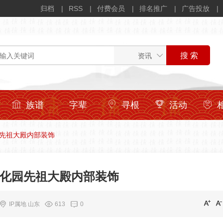
归档
RSS
付费会员
排名推广
广告投放
族谱
字辈
寻根
活动
先祖大殿内部装饰
化园先祖大殿内部装饰
IP属地 山东
613
0