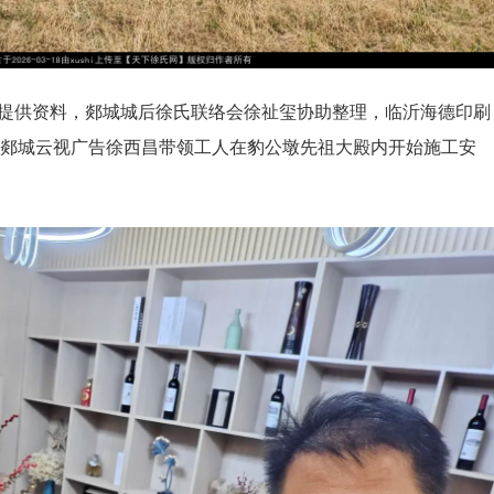
华勤提供资料，郯城城后徐氏联络会徐祉玺协助整理，临沂海德印刷
郯城云视广告徐西昌带领工人在豹公墩先祖大殿内开始施工安