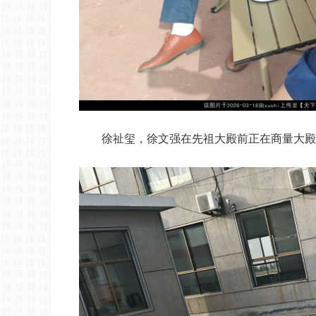
徐祉玺，徐文强在先祖大殿前正在商量大殿