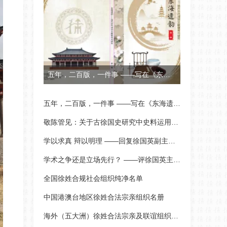
五年，二百版，一件事 ——写在《东海遗韵》V219定稿
五年，二百版，一件事 ——写在《东海遗韵》V219定稿
敬陈管见：关于古徐国史研究中史料运用与论证方法之商
学以求真 辩以明理 ——回复徐国英副主编的“商榷”
学术之争还是立场先行？ ——评徐国英主编《评述》一
全国徐姓合规社会组织纯净名单
中国港澳台地区徐姓合法宗亲组织名册
海外（五大洲）徐姓合法宗亲及联谊组织名册