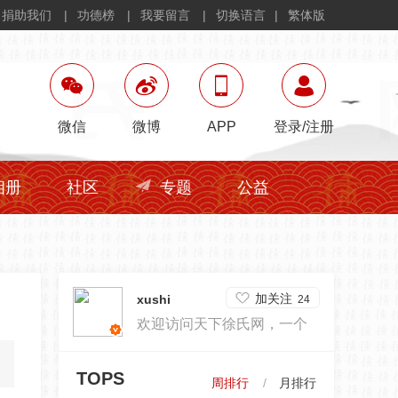
捐助我们
功德榜
我要留言
切换语言
繁体版
微信
微博
APP
登录
/
注册
相册
社区
专题
公益
加关注
xushi
24
欢迎访问天下徐氏网，一个
为徐家文化传承努力的编辑
TOPS
周排行
月排行