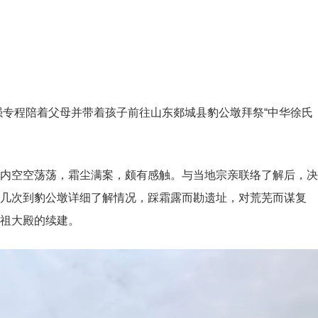
文强专程陪着父母并带着孩子前往山东郯城县豹公墩拜祭“中华徐氏
内空空荡荡，霜尘满案，颇有感触。与当地宗亲联络了解后，决
几次到豹公墩详细了解情况，踩霜露而勘遗址，对荒芜而谋复
祖大殿的续建。