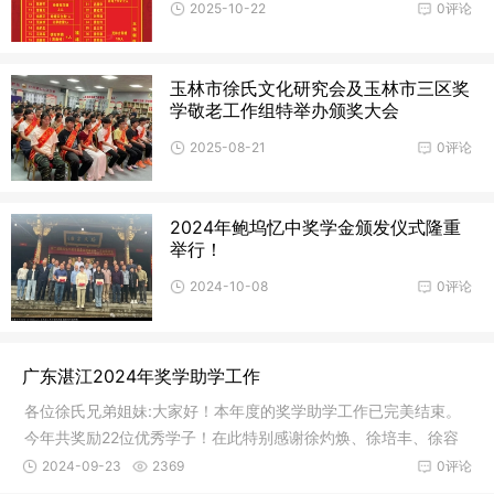
2025-10-22
0评论
玉林市徐氏文化研究会及玉林市三区奖
学敬老工作组特举办颁奖大会
2025-08-21
0评论
2024年鲍坞忆中奖学金颁发仪式隆重
举行！
2024-10-08
0评论
广东湛江2024年奖学助学工作
各位徐氏兄弟姐妹:大家好！本年度的奖学助学工作已完美结束。
今年共奖励22位优秀学子！在此特别感谢徐灼焕、徐培丰、徐容
辅等60位多位宗贤的慷慨解囊以及无私奉献的精神！包括：自然
2024-09-23
2369
0评论
村(及省内兄弟联谊会）18个团体和