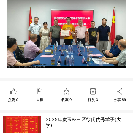
点赞
0
举报
收藏
0
打赏
0
分享
89
2025年度玉林三区徐氏优秀学子(大
学)