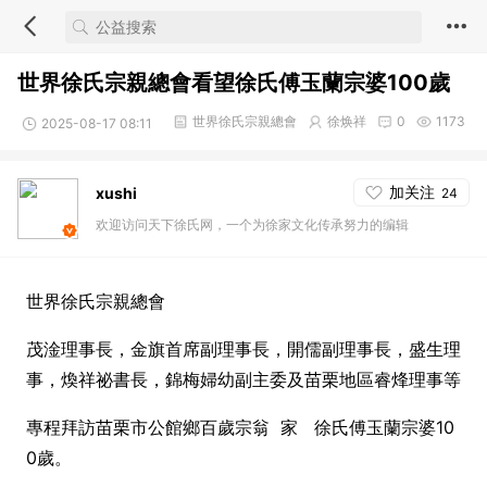
世界徐氏宗親總會看望徐氏傅玉蘭宗婆100歲
世界徐氏宗親總會
徐焕祥
0
1173
2025-08-17 08:11
加关注
xushi
24
欢迎访问天下徐氏网，一个为徐家文化传承努力的编辑
世界徐氏宗親總會
茂淦理事長，金旗首席副理事長，開儒副理事長，盛生理
事，煥祥祕書長，錦梅婦幼副主委及苗栗地區睿烽理事等
專程拜訪苗栗市公館鄉百歲宗翁 家 徐氏傅玉蘭宗婆10
0歲。