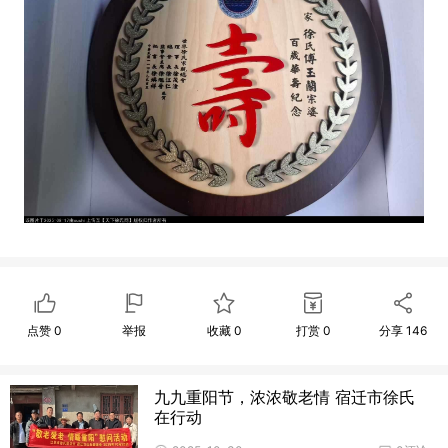
点赞
0
举报
收藏
0
打赏
0
分享
146
九九重阳节，浓浓敬老情 宿迁市徐氏
在行动