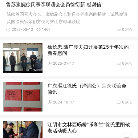
鲁苏豫皖徐氏宗亲联谊会会员徐衍新 感谢信
陆续英国喜宏会长、淑敏副会长和迎会等宗亲的捐款，诚恳邀请
英国徐氏宗亲们方便时来山东郓城联谊
2025-08-13
1467
0评论
徐长忠.陆广霞夫妇开展第25个年次的
新春慰问
2025-01-17
0评论
广东潖江徐氏（泽润公）宗亲联谊会
简讯
2024-10-17
0评论
江阴市文林西旸桥“乐和堂”徐氏重阳敬
老活动暖人心