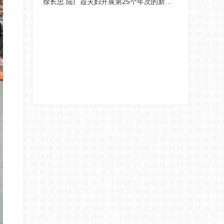
徐长忠.陆广霞夫妇开展第25个年次的新春慰问