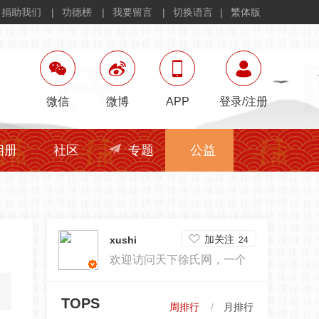
捐助我们
功德榜
我要留言
切换语言
繁体版
微信
微博
APP
登录
/
注册
相册
社区
专题
公益
加关注
xushi
24
欢迎访问天下徐氏网，一个
为徐家文化传承努力的编辑
TOPS
周排行
月排行