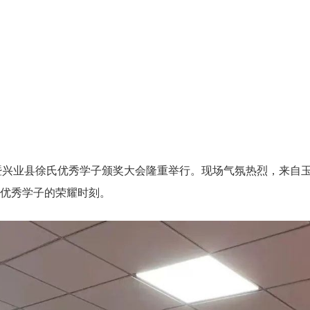
三区暨兴业县徐氏优秀学子颁奖大会隆重举行。现场气氛热烈，来自
优秀学子的荣耀时刻。