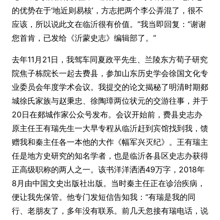
的优势在于‘地近则易核’，方志把两个李公弄混了，很不
应该，所以说此文在临沂很有价值。”我当即回复：“谢谢
您首肯，已发给《沂蒙史志》编辑部了。”
去年11月21日，我驾车同夏政平先生、兰陵东方荀子研究
院焦子栋院长一起去费县，参加山东历史学会徐国文化专
业委员会年度学术会议。我提交的论文揭秘了明清时期郯
城徐氏家族与赵秉忠、徐陶璋两位状元的交游往事，并于
20日在郯城作家公众号发布。会议开始前，费县史志办
原主任王有瑞先生一大早专程从临沂赶到宾馆找到我，馈
赠我和秦主任各一本他的大作《幅军兴灭纪》。王有瑞主
任是地方史研究的知名学者，也是临沂各县区史志办获得
正高级职称的两人之一。该书洋洋洒洒49万字，2018年
8月由中国文史出版社出版。当时秦主任正在诊治疾病，
便让我先保管。他专门发短信告知我：“有瑞是我的同
行、老朋友了，多年没有联系。前几天忽接有瑞电话，说