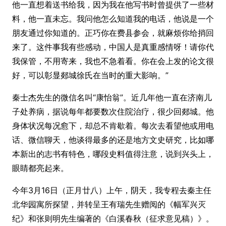
他一直想着送书给我，因为我在他写书时曾提供了一些材
料，他一直未忘。我问他怎么知道我的电话，他说是一个
朋友通过你知道的。正巧你在费县参会，就麻烦你给捎回
来了。这件事我有些感动，中国人是真重感情呀！请你代
我保管，不用寄来，我也不急着看。你在会上发的论文很
好，可以彰显郯城徐氏在当时的重大影响。”
秦士杰先生的微信名叫“康怡翁”。近几年他一直在济南儿
子处养病，据说每年都要数次住院治疗，很少回郯城。他
身体状况每况愈下，却总不肯歇着。每次去看望他或用电
话、微信聊天，他谈得最多的还是地方文史研究，比如哪
本新出的志书有特色，哪段史料值得注意，说到兴头上，
眼睛都亮起来。
今年3月16日（正月廿八）上午，阴天，我专程去秦主任
北华园寓所探望，并转呈王有瑞先生赠阅的《幅军兴灭
纪》和张则明先生编著的《白溪春秋（征求意见稿）》。