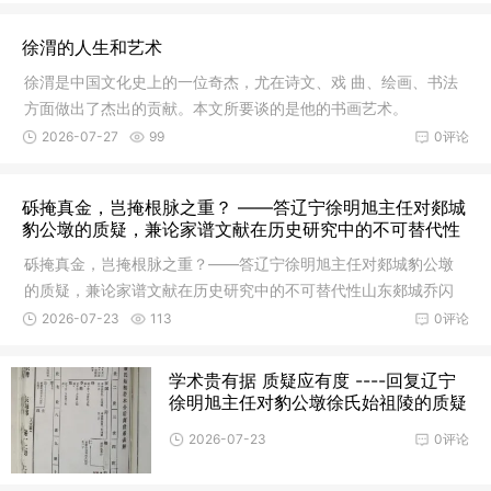
徐”的认同——兼论徐氏郡望与族源渊源〉》一文（以下简称“《评
述》”），洋洋八千余言，措辞激烈，批判矛头直指徐绍贵先生关
徐渭的人生和艺术
于郯城徐氏祖源
徐渭是中国文化史上的一位奇杰，尤在诗文、戏 曲、绘画、书法
方面做出了杰出的贡献。本文所要谈的是他的书画艺术。
2026-07-27
99
0评论
砾掩真金，岂掩根脉之重？ ——答辽宁徐明旭主任对郯城
豹公墩的质疑，兼论家谱文献在历史研究中的不可替代性
砾掩真金，岂掩根脉之重？——答辽宁徐明旭主任对郯城豹公墩
的质疑，兼论家谱文献在历史研究中的不可替代性山东郯城乔闪
按：近期，辽宁省徐氏文化联络处主任徐明旭先生撰文，对山东
2026-07-23
113
0评论
郯城豹公墩作为徐氏始祖陵的历史地位提出质疑。笔者研究郯城
历史文化多年，感觉徐主任在质疑文章中提出的论点并无新意，
学术贵有据 质疑应有度 ----回复辽宁
多是道听途说，或是基
徐明旭主任对豹公墩徐氏始祖陵的质疑
2026-07-23
0评论