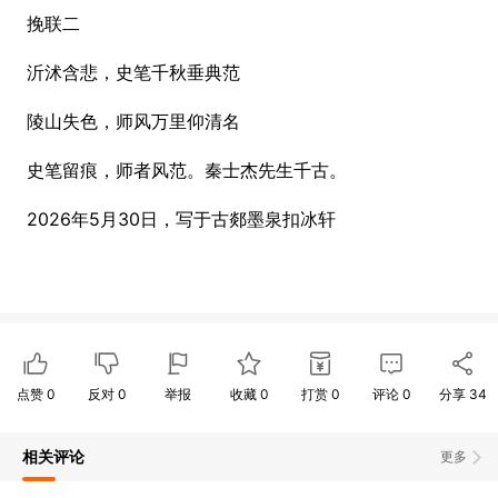
挽联二
沂沭含悲，史笔千秋垂典范
陵山失色，师风万里仰清名
史笔留痕，师者风范。秦士杰先生千古。
2026年5月30日，写于古郯墨泉扣冰轩
点赞
0
反对
0
举报
收藏
0
打赏
0
评论
0
分享
34
相关评论
更多