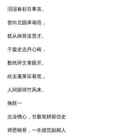
泪湿春衫百事哀。
曾向北园承诲语，
犹从病骨送贤才。
千篇史志丹心铸，
数纸评文青眼开。
此去蓬莱应着笔，
人间留得竹风来。
挽联一
志业镌心，廿载笔耕留信史
师恩铭骨，一生德范励郯人