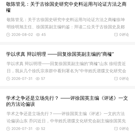
敬陈管见：关于古徐国史研究中史料运用与论证方法之商
榷
敬陈管见：关于古徐国史研究中史料运用与论证方法之商榷徐坤
明徐明旭主任、徐国英副主编钧鉴：拜读二位关于古徐国史及郯
城“豹公墩”辨析之大作，感佩二位对徐氏源流研究的拳拳之心与严
2026-08-02
45
0评论
谨态度。二位以《郯城县志》方志记载为切入点，对郯城徐氏相
关说法提出质疑，其所秉持的“尊重事实”之精神，实为学术研究之
学以求真 辩以明理 ——回复徐国英副主编的“商榷”
基石。晚辈后
学以求真 辩以明理——回复徐国英副主编的“商榷”山东 徐绍贵近
日，我从几个徐氏宗亲群中看到署名为“中华姓氏谱牒文化研究会
副主编”徐国英先生的大作——《与徐绍贵宗亲商榷 评〈略述古代
2026-07-31
57
0评论
名人对“东海徐”的认同——兼论徐氏郡望与族源渊源〉》（以下简
称《商榷》）。这位冠以“中华”名号研究会的副主编，直接点名与
学术之争还是立场先行？ ——评徐国英主编《评述》一文
我
的方法论偏误
学术之争还是立场先行？——评徐国英主编《评述》一文的方法
论偏误山东 乔闪近日，中华姓氏谱牒文化研究会副主编徐国英先
生在网络发出《与徐绍贵宗亲商榷 评〈略述古代名人对“东海
2026-07-31
52
0评论