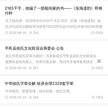
2165千字，他编了一部能传家的书——《东海遗韵》即将
付梓
天下徐氏网 · 2026年6月2165千字正16开 · 巨册《东海遗韵》徐
氏历代诗词文献辑考与研究19422件作品1040位作者1800年跨度
5章
2026-06-30
254
0评论
平邑县徐氏文化联谊会筹委会 公告
各位平邑徐氏宗亲大家好！为筹备成立平邑县徐氏文化联谊会，
凝聚全县徐氏家人、传承宗族文脉，现召开专项筹备座谈会，诚
邀各乡镇各村支热心宗亲到场共商宗族事宜。时间：2026年6月2
2026-06-26
237
0评论
7日（周六）上午9:00地点：平邑县人民商场南门四楼（蒙阳美术
馆）诚请热心家族事务、愿意为徐氏出力的家人拨冗参会，有事
中华徐氏字辈全解 收录全球2329套字辈
无法到场请提前告知
中华徐氏，郡望东海，枝分四海，派衍五洲。
2026-06-24
564
1评论