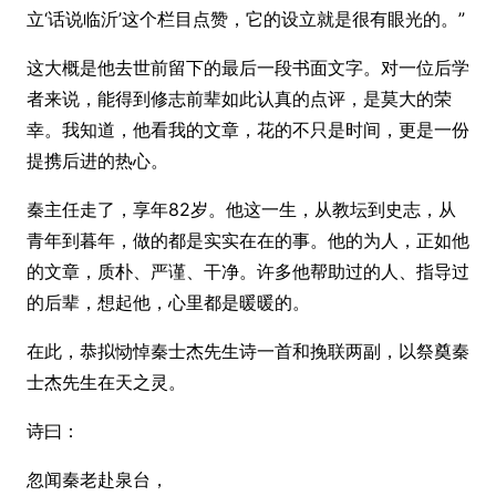
立‘话说临沂’这个栏目点赞，它的设立就是很有眼光的。”
这大概是他去世前留下的最后一段书面文字。对一位后学
者来说，能得到修志前辈如此认真的点评，是莫大的荣
幸。我知道，他看我的文章，花的不只是时间，更是一份
提携后进的热心。
秦主任走了，享年82岁。他这一生，从教坛到史志，从
青年到暮年，做的都是实实在在的事。他的为人，正如他
的文章，质朴、严谨、干净。许多他帮助过的人、指导过
的后辈，想起他，心里都是暖暖的。
在此，恭拟恸悼秦士杰先生诗一首和挽联两副，以祭奠秦
士杰先生在天之灵。
诗曰：
忽闻秦老赴泉台，