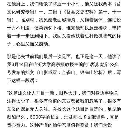
在他府上，我们晤谈了将近一个小时，他又送我两本《莒
文化研究专辑》一、二辑（《莒县文史资料》第十、十一
辑）。临别时，我见秦老面容癯瘠，又拖着病体，连忙说
千万不用送，便急匆匆下楼。谁知他却执意走楼梯，坚持
着一步一步送到楼下。我回头看他扶着栏杆微微喘气的样
子，心里又痛又感动。
那是他去世前我们最后一次见面。也正是这一天，他读了
我3月14日在临沂大学高宗振教授主编的“话说临沂”公众
号发布的拙文《山影成双：金雀山、银雀山辨析》后，写
下这样一段话：
“这篇雄文让人耳目一新，眼界大开，我们对身边事物关
注得太少了，很多有价值的东西都被我们忽略了，很多有
意义的课题无人关注。乔校长这个题目是自选的，足见他
酝酿已久，6000字的长文，涉及那么多文献资料，真是
费心费力。这种严谨的治学态度值得赞赏！我们为设