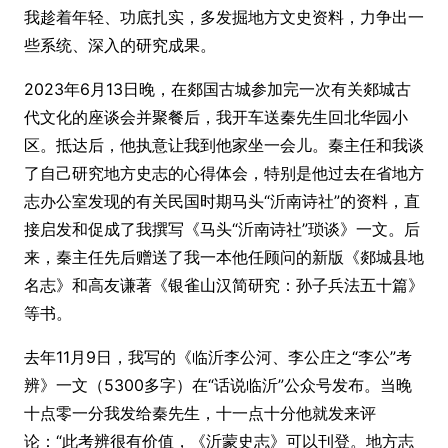
我趁着年轻、功底扎实，多发掘地方文史资料，力争出一
些系统、深入的研究成果。
2023年6月13日晚，在郯国古城参加完一次有关郯城古
代文化的座谈会并聚餐后，我开车送秦先生回北华园小
区。抵达后，他执意让我到他家坐一会儿。秦主任和我谈
了自己研究地方史志的心得体会，特别是他过去在省地方
志办公室发现的有关民国时期马头“沂南诗社”的资料，直
接启发和促成了我撰写《马头“沂南诗社”琐谈》一文。后
来，秦主任先后赠送了我一本他任顾问的新版《郯城县地
名志》和高友谦著《银雀山汉简研究：孙子兵法五十篇》
等书。
去年11月9日，我写的《临沂李公河、李公庄之“李公”考
辨》一文（5300多字）在“话说临沂”公众号发布。当晚
十点零一分我发给秦先生，十一点十分他就发来评
论：“此考辨很有价值，《沂蒙史志》可以刊登。地方志