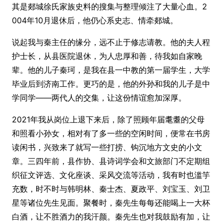
其是郯城徐氏家族史料的搜集与整理倾注了大量心血。2
004年10月退休后，他仍心系史志、情牵郯城。
说起我与秦主任的缘分，远不止于修志请教。他的夫人程
护士长，从县医院退休，为人忠厚和善，待我如自家晚
辈。他的儿子秦珂，是我在县一中教的第一届学生，大学
毕业后到济南工作。更巧的是，他的外孙和我的儿子是中
学同学——两代人的交集，让这份情谊愈加深厚。
2021年我从岗位上退下来后，除了照顾年届耄耋的父母
和照看小孙女，相对有了多一些的空闲时间，便常在书房
读闲书，兴致来了就写一些打捞、钩沉地方文史的小文
章。三四年前，县作协、县诗词学会和文旅部门不定期组
织征文评选、文化座谈、采风交流等活动，我有时也滥竽
充数，时不时与韩明林、秦士杰、夏政平、刘宝玉、刘卫
星等诸位先生见面。聚餐时，秦先生每每还能喝上一大杯
白酒，让不胜酒力的我汗颜。秦先生也对我鼓励有加，让