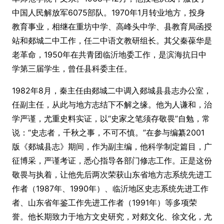
中国人民解放军6075部队。1970年1月转业地方，投身
教育事业，相继在重坊中学、高峰头中学、县教育局函授
站和郯城二中工作，任二中语文教研组长。其父秦葆华是
老革命，1950年在共青团临沂地委工作，是滨海抗日中
学第三届学生，曾任县科委主任。
1982年8月，秦主任由郯城二中调入郯城县县志办公室，
任副主任，从此与地方志结下不解之缘。他为人谦和，治
学严谨，尤重史料实证，以“史家之笔须存敬畏”自勉，常
说：“史志者，千秋之事，不可不慎。”在参与编纂2001
版《郯城县志》期间，作为副主编，他科学制定篇目，广
征博采，严谨考证，悉心指导各部门修志工作。正是这份
敬畏与执着，让他先后两次荣获山东省地方志系统先进工
作者（1987年、1990年）、临沂地区史志系统先进工作
者、山东省年鉴工作先进工作者（1991年）等多项荣
誉。他长期致力于地方文史研究，对郯文化、徐文化，尤