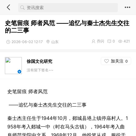
史笔留痕 师者风范 ——追忆与秦士杰先生交往
的二三事
乔闪
0
421
2026-06-02 12:17
山东
加关注
徐国文化研究
0
没有留下签名~~
史笔留痕 师者风范
——追忆与秦士杰先生交往的二三事
秦士杰主任生于1944年10月，郯城县塂上镇停庙村人。1
958年考入郯城一中（时在马头古镇），1964年考入曲
阜师范学院中文系。1968年12月，他投笔从戎，服役于