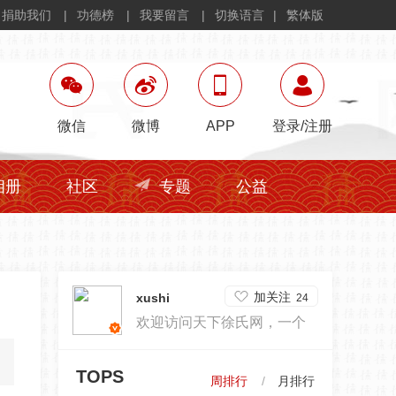
捐助我们
功德榜
我要留言
切换语言
繁体版
微信
微博
APP
登录
/
注册
相册
社区
专题
公益
加关注
xushi
24
欢迎访问天下徐氏网，一个
为徐家文化传承努力的编辑
TOPS
周排行
月排行