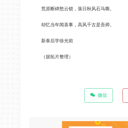
荒原断碑愁云锁，落日秋风石马嘶。
却忆当年闻喜事，高风千古是吾师。
新泰后学徐光前
（据拓片整理）
微信