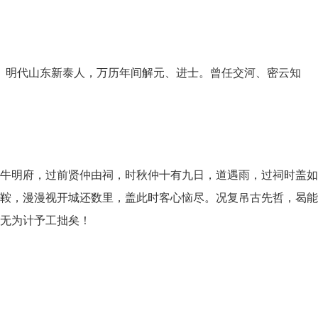
匪莪。明代山东新泰人，万历年间解元、进士。曾任交河、密云知
牛明府，过前贤仲由祠，时秋仲十有九日，道遇雨，过祠时盖如
鞍，漫漫视开城还数里，盖此时客心恼尽。况复吊古先哲，曷能
无为计予工拙矣！