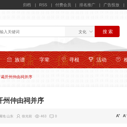
归档
RSS
付费会员
排名推广
广告投放
族谱
字辈
寻根
活动
谒开州仲由祠并序
开州仲由祠并序
P属地 山东
徐光前
463
0