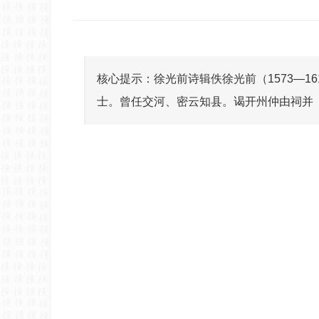
核心提示：徐光前诗辑佚徐光前（1573—
士。曾任交河、密云知县。谒开州仲由祠并