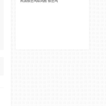
民国徐悲鸿双鸡图 徐悲鸿
版