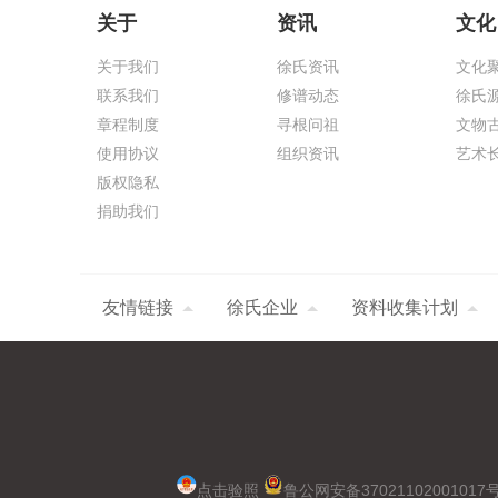
关于
资讯
文化
关于我们
徐氏资讯
文化
联系我们
修谱动态
徐氏
章程制度
寻根问祖
文物
使用协议
组织资讯
艺术
版权隐私
捐助我们
友情链接
徐氏企业
资料收集计划
点击验照
鲁公网安备37021102001017