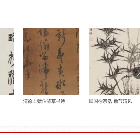
民国徐宗浩 劲节清风
民国 徐操 仕女图