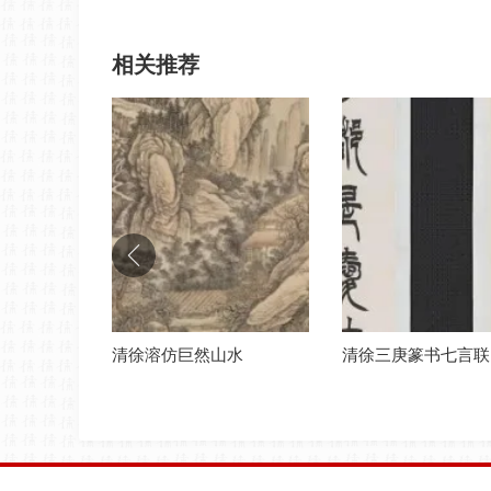
相关推荐
水
清徐三庚篆书七言联
清徐上赠伯濬草书诗