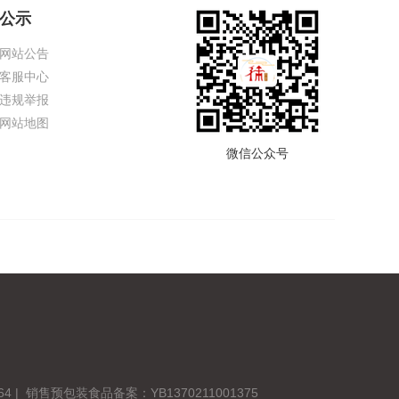
公示
网站公告
客服中心
违规举报
网站地图
微信公众号
64
| 销售预包装食品备案：YB1370211001375