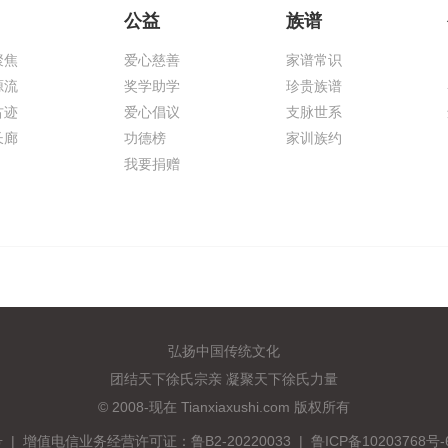
公益
族谱
聚焦
爱心慈善
家谱常识
源流
奖学助学
珍贵族谱
古迹
爱心倡议
支脉世系
长廊
功德榜
家训族约
我要捐赠
弘扬中国传统文化
团结天下徐氏宗亲 凝聚天下徐氏力量
© 2008-现在 Tianxiaxushi.com 版权所有
号
|
增值电信业务经营许可证：鲁B2-20220033 | 鲁ICP备10203768号-