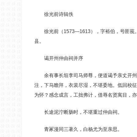
徐光前诗辑佚
徐光前（1573—1613），字裕伯，号
县。
谒开州仲由祠并序
余有事长垣李司马师尊，便道谒予亲丈开州
注，下马瞻拜，衣裳尽湿，不堪委地。低回校征
为怀？感念成言，工拙弗计，借辱名贤寓目，亦
长途泥泞断肠时，不堪重过仲由祠。
青冢漫同三著久，白杨尤为至亲思。