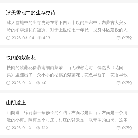
冰天雪地中的生存史诗
冰天雪地中的生存史诗在零下四五十度的严寒中，内蒙古大兴安
岭的冬季漫长而凛冽。对于上世纪七十年代，投身林区建设的人
民来说，
2026-03-04
433
0评论
快阁的紫藤花
快阁的紫藤花徐蔚南细雨蒙蒙，百无聊赖之时，偶然从《花间
集》里翻出了一朵小小的枯槁的紫藤花，花色早褪了，花香早散
了。啊，紫
2026-01-31
491
0评论
山阴道上
山阴道上徐蔚南一条修长的石路，右面尽是田亩，左面是一条清
澈的小河。隔河是个村庄，村庄的背景是一联青翠的山岗。这条
石路，原
2026-01-31
510
0评论