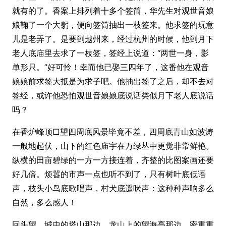
就有的了。香案上排列着十多个签筒，华先生对观世音娘
娘鞠了一个大躬，便向签筒抽出一枝签来。他求签的玩意
儿是老弄了。是要到越州来，经过杭州的时候，他到月下
老人底庙里去求了一枝签，签经上说道：“两世一身，影
单形只。”好可怜！幸而他已娶三四年了，这番他在观音
娘娘前求签大抵是为求子吧。他抽出签了之后，却不去对
签经，或许他恐怕观世音娘娘底说话类似月下老人底说话
吗？
在香炉峰顶□望四周底风景毕竟不差，四周底青山如波涛
一般地起伏，山下的红色庙宇在万绿丛中更觉非常鲜艳。
纵横的田亩碧绿的一方一方接连着，齐整的比图案画还要
好几倍。烦嚣的市声一点也听不到了，只有树叶底低语
声，枝头小鸟底歌唱声，村犬底遥吠声：这种种声响多么
自然，多么感人！
回头望，城中的塔山那边，龙山上的望海亭那边，密重重