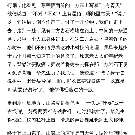
打扇；他看见一尊菩萨面前的一方匾上写着“上有青天”，
他便说道：“不对！不对！上有屋顶，哪能里青天！”说了
这一句话后，倒不作声了。过了十几分钟，我们再走上
去，走到一处，见有二方岩石横堵在路上，中间的一条通
路，只容一个人底身体进出。在这二方岩石下撑着许多的
小树枝，他们不知道撑着这种小树枝的道理，我早来越州
十几个月却已知道其中的意义了。原来老太太们年纪老
了，背脊时要酸痛，据说若将树枝去撑在那二方岩石下便
可免除背痛。华先生听了我底话，便说道：“弯了身子去
撑树枝，老骨头‘格’的一响，那么真要背脊痛了，这真是
叫做‘要好勿好’了。”他仿佛经验过的一般。
走到瘦牛底地方，山路真是很危险，“一失足”便要“成千
古恨”的，好得两旁都有铁栏杆，走时胆就壮了。华先生
将他底手杖向栏杆上击，清脆的声音要延长到五六秒钟。
终于登上山巅了。山巅上的庙宇是南天竺，据说唐朝时候