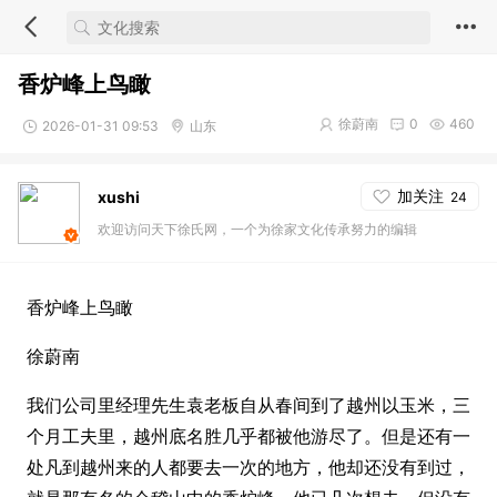
香炉峰上鸟瞰
徐蔚南
0
460
2026-01-31 09:53
山东
加关注
xushi
24
欢迎访问天下徐氏网，一个为徐家文化传承努力的编辑
香炉峰上鸟瞰
徐蔚南
我们公司里经理先生袁老板自从春间到了越州以玉米，三
个月工夫里，越州底名胜几乎都被他游尽了。但是还有一
处凡到越州来的人都要去一次的地方，他却还没有到过，