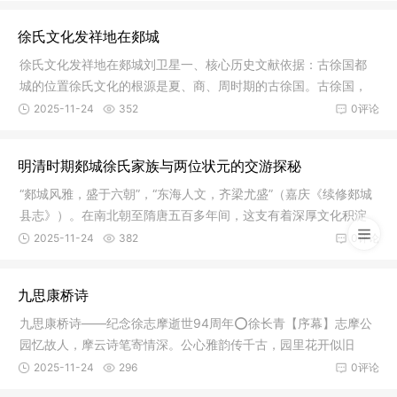
徐氏文化发祥地在郯城
徐氏文化发祥地在郯城刘卫星一、核心历史文献依据：古徐国都
城的位置徐氏文化的根源是夏、商、周时期的古徐国。古徐国，
又称徐夷
2025-11-24
352
0评论
明清时期郯城徐氏家族与两位状元的交游探秘
“郯城风雅，盛于六朝”，“东海人文，齐梁尤盛”（嘉庆《续修郯城
县志》）。在南北朝至隋唐五百多年间，这支有着深厚文化积淀
的
2025-11-24
382
0评论
九思康桥诗
九思康桥诗——纪念徐志摩逝世94周年⭕徐长青【序幕】志摩公
园忆故人，摩云诗笔寄情深。公心雅韵传千古，园里花开似旧
音。2025年
2025-11-24
296
0评论