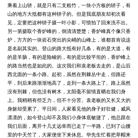
乘着上山轿，就是只有二支粗竹，一块小方板的轿子，有
山的地方大抵都有这种轿子的。但是我底朋友却初次看
见，定要把这种轿子摄一叶小影，可惜拍了回来洗不出。
另一第摄取个香炉峰的，倒清清楚楚；香炉峰真个像只香
炉，方方的一块岩石突出的尖峭的山峰上，谁都首肯说这
是名副其实的。登山的路大抵有好几条，有的是大道，有
的是羊肠，有的是险峻的，有的是比较平坦的，香炉峰上
的路当然也是如此的。这次我们和袁老板去走的，是山后
西北面的一条小路。起初，虽然在荆棘丛中走，但路还
平，到后来路渐渐地高了，走到一条大路上了。路上虽然
没有刑棘，但也没有树木，太阳毫不留情直晒在我们身
上。我稍稍有些乏力，但不十分苦。袁老板的又长又大的
身躯却受累了。平日间，人家看见他的身子好壮健，威风
凛凛的，如今登山却不及我们小身体底敏捷了，他总跟在
我们后面，离开十几丈远幸而已走了一半路，已到了山腰
里的中天竺了，大家便坐下来休息。华先生忙着把草帽来