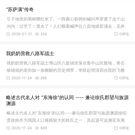
“苏萨满”传奇
引子地里的蜀秫晒红米了。一阵撕心裂肺的喊叫声穿透了这个山
沟沟：过空了！透水了！人们顺着喊声往八亩地煤窑涌去，见井
口上人头
2026-01-21
254
0评论
我奶奶营救八路军战士
我奶奶营救八路军战士博山区八陡镇坐落在鲁中山区腹地，青石
板铺就的老街如一条蜿蜒的历史绸带，串联起明清四合院的飞檐
翘角与古
2025-11-24
265
0评论
略述古代名人对 “东海徐”的认同 ---- 兼论徐氏郡望与族源
渊源
略述古代名人对“东海徐”的认同----兼论徐氏郡望与族源渊源徐绍
贵徐姓作为我国人口规模较大的姓氏之一，其起源可追溯至东夷
部落
2025-11-24
849
0评论