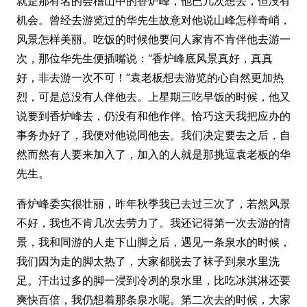
就是那有名的会稽山中的香炉峰，他已几次想去，但没有
机会。曾经去游览过的华先生故意对他说山峰怎样奇峭，
风景怎样美丽。吃饭的时候他要问人家肯不肯伴他去游一
次，那位华先生便插嘴说：“香炉峰底风景真好，真真
好，非去游一次不可！”袁老板想去游览的心自然更加热
烈，可是总没有人伴他去。上星期三吃早饭的时候，他又
说要到香炉峰去，仍没有和他作伴。恰巧这天我把应办的
事务办好了，我便对他说同他去。我们决定要去之后，自
然而然有人要来加入了，加入的人就是那挑逗袁老板的华
先生。
香炉峰委实很壮丽，昨年秋季我已去过三次了，若然风景
不好，我也不肯几次去劳力了。我还记得第一次去游的情
景，我和同游的人走下山脚之后，遇见一条泉水的时候，
我们因为走的脚太热了，大家都脱去了袜子到泉水里洗
足。汗出过多的脚一浸到冷冽的泉水里，比吃冰淇淋还要
爽快百倍，我仍想着那条泉水呢。第二次去的时候，大家