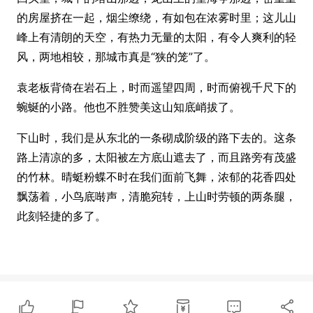
的房屋挤在一起，烟尘缭绕，有如包在浓雾时里；这儿山
峰上有清朗的天空，有热力无量的太阳，有令人爽利的轻
风，两地相较，那城市真是“狭的笼”了。
袁老板背倚在岩石上，时而遥望四周，时而俯视千尺下的
蜿蜒的小路。他也不胜赞美这山知底峭拔了。
下山时，我们是从东北的一条砌成阶级的路下去的。这条
路上清凉的多，太阳被左方底山遮去了，而且路旁有茂盛
的竹林。晴蜓粉蝶不时在我们面前飞舞，浓郁的花香四处
飘荡着，小鸟底啭声，清脆宛转，上山时劳顿的两条腿，
此刻轻捷的多了。